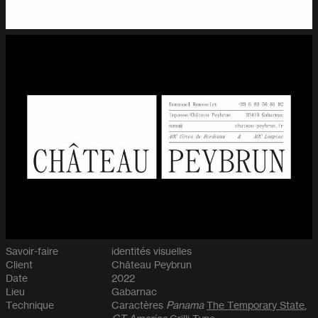
Savoir-faire
identités visuelles
Client
Château Peybrun
Date
2022
Lieu
Gabarnac
Technique
Caractères
Panama
The Temporary State
,