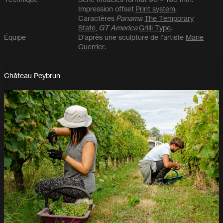
Impression offset
Print system
.
Caractères
Panama
The Temporary
State
,
GT America
Grilli Type
.
Équipe
D’après une sculpture de l’artiste
Marie
Guerrier
.
Château Peybrun