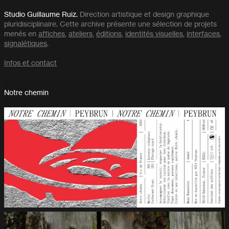
Studio Guillaume Ruiz.
Direction artistique et design graphique
pluridisciplinaire. Cette archive présente une sélection de projets
menés en
affiches
,
ateliers
,
éditions
,
identités visuelles
,
interfaces
,
signalétiques
.
Infos et contact
Notre chemin