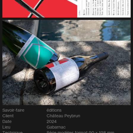
Savoir-faire
éditions
Client
Château Peybrun
Date
2024
Lieu
Gabarnac
Technique
Série modèles format 90 × 198 mm.