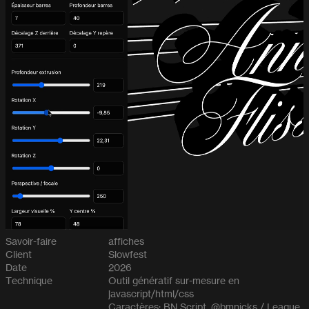
Savoir-faire
affiches
Client
Slowfest
Date
2026
Technique
Outil génératif sur-mesure en
javascript/html/css
Caractères: BN Script, @bmnicks / League